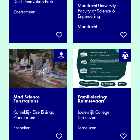
Dutch Innovation Park
Maastricht University –
Faculty of Science &
Zoetermeer
Engineering
Maastricht
Mad Science
Familielezing:
Funstations
Ruimtevaart
Koninklijk Eise Eisinga
Lodewijk College
Planetarium
Terneuzen
Franeker
Terneuzen