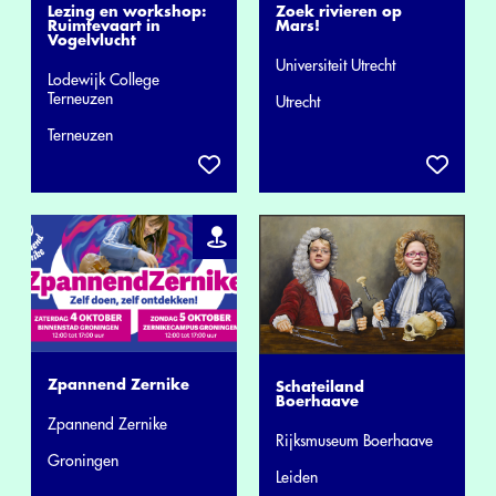
Lezing en workshop:
Zoek rivieren op
Ruimtevaart in
Mars!
Vogelvlucht
Universiteit Utrecht
Lodewijk College
Terneuzen
Utrecht
Terneuzen
Zpannend Zernike
Schateiland
Boerhaave
Zpannend Zernike
Rijksmuseum Boerhaave
Groningen
Leiden