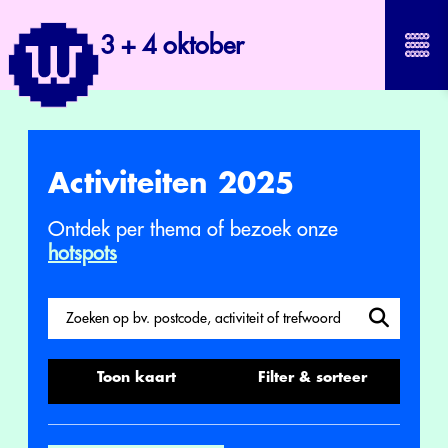
3 + 4 oktober
Activiteiten 2025
Ontdek per thema of bezoek onze
hotspots
Zoek
Zoek op activiteit
Toon kaart
Filter & sorteer