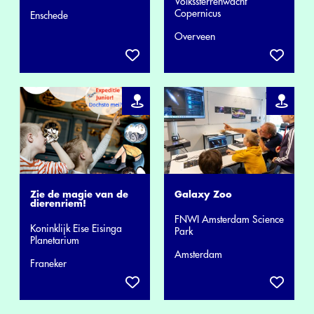
Volkssterrenwacht
Copernicus
Enschede
Overveen
Zie de magie van de
Galaxy Zoo
dierenriem!
FNWI Amsterdam Science
Koninklijk Eise Eisinga
Park
Planetarium
Amsterdam
Franeker