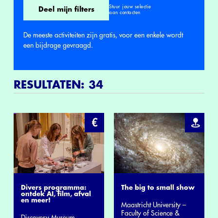
Stuur jouw selectie
Deel mijn filters
aan contacten
De meeste activiteiten zijn gratis, voor een enkele wordt
een bijdrage gevraagd.
Submit
RESULTATEN:
34
Activiteiten
Divers programma:
The big to small show
ontdek AI, film, afval
en meer!
Maastricht University –
Faculty of Science &
Discovery Museum