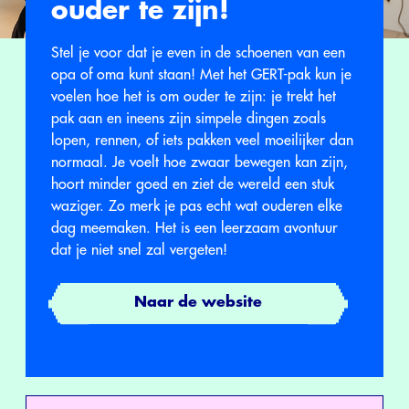
ouder te zijn!
Stel je voor dat je even in de schoenen van een
opa of oma kunt staan! Met het GERT-pak kun je
voelen hoe het is om ouder te zijn: je trekt het
pak aan en ineens zijn simpele dingen zoals
lopen, rennen, of iets pakken veel moeilijker dan
normaal. Je voelt hoe zwaar bewegen kan zijn,
hoort minder goed en ziet de wereld een stuk
waziger. Zo merk je pas echt wat ouderen elke
dag meemaken. Het is een leerzaam avontuur
dat je niet snel zal vergeten!
Naar de website