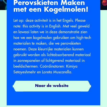
Perovskieten Maken
met een Kogelmolen!
Let op: deze activiteit is in het Engels. Please
note: this activity is in English. Met veel geweld
en lawaai laten we in deze demonstratie zien
hoe we een kogelmolen gebruiken om high-tech
materialen te maken, die we perovskieten
noemen. Deze kleurrijke materialen kunnen
gebruikt worden als lichtabsorberend materiaal
in zonnepanelen of lichtgevend materiaal in
beeldschermen. Coördinatoren: Kimiya
Setayeshmehr en Loreta Muscarella.
Naar de website