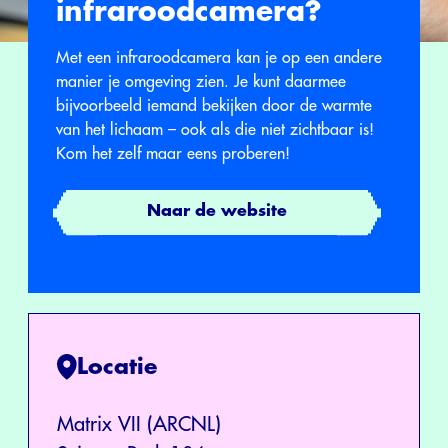
infraroodcamera?
Met een infraroodcamera kan je op een andere
manier je omgeving zien. Je kunt daarmee
bijvoorbeeld iemand bekijken door de warmte
van het lichaam – ook als die niet zichtbaar is!
Kom het zelf maar eens proberen!
Naar de website
Locatie
Matrix VII (ARCNL)