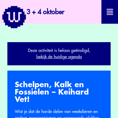
3 + 4 oktober
Deze activiteit is helaas geëindigd,
bekijk de huidige agenda
Schelpen, Kalk en
Fossielen – Keihard
Vet!
Wist je dat de harde delen van weekdieren en