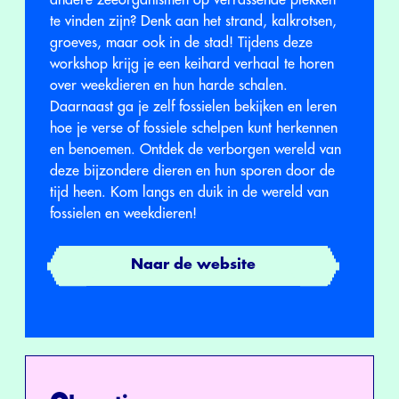
andere zeeorganismen op verrassende plekken
te vinden zijn? Denk aan het strand, kalkrotsen,
groeves, maar ook in de stad! Tijdens deze
workshop krijg je een keihard verhaal te horen
over weekdieren en hun harde schalen.
Daarnaast ga je zelf fossielen bekijken en leren
hoe je verse of fossiele schelpen kunt herkennen
en benoemen. Ontdek de verborgen wereld van
deze bijzondere dieren en hun sporen door de
tijd heen. Kom langs en duik in de wereld van
fossielen en weekdieren!
Naar de website