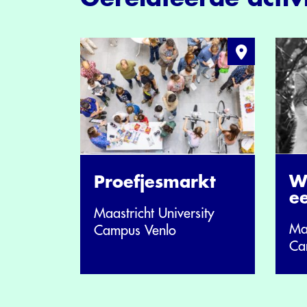
Wo
Proefjesmarkt
e
Maastricht University
Maa
Campus Venlo
Ca