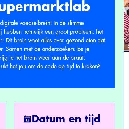
supermarktlab
igitale voedselbrein! In de slimme
ij hebben namelijk een groot probleem: het
r! Dit brein weet alles over gezond eten dat
ur. Samen met de onderzoekers los je
rijg je het brein weer aan de praat.
Lukt het jou om de code op tijd te kraken?
Datum en tijd