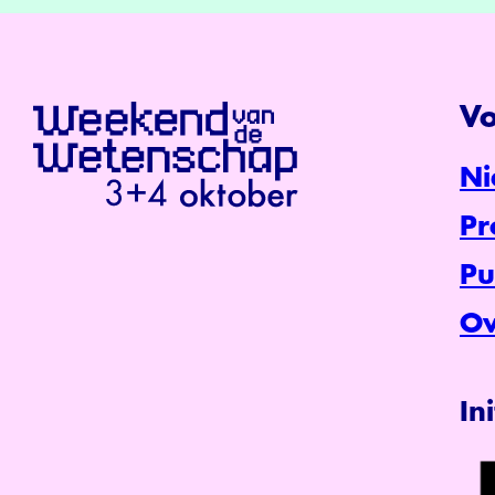
Vo
Ni
P
Pu
Ov
In