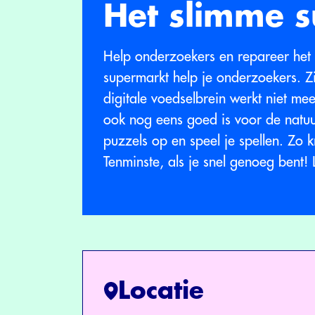
Het slimme 
Help onderzoekers en repareer het d
supermarkt help je onderzoekers. Z
digitale voedselbrein werkt niet mee
ook nog eens goed is voor de natu
puzzels op en speel je spellen. Zo k
Tenminste, als je snel genoeg bent! 
Locatie