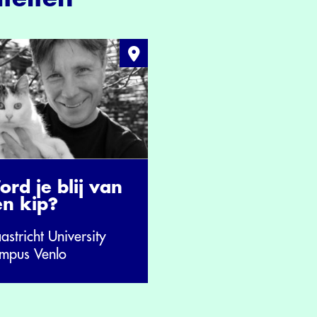
rd je blij van
en kip?
stricht University
mpus Venlo