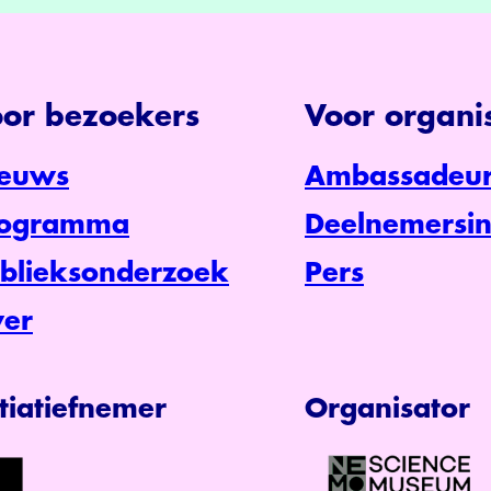
or bezoekers
Voor organis
euws
Ambassadeur
rogramma
Deelnemersin
blieksonderzoek
Pers
er
itiatiefnemer
Organisator