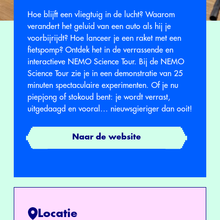
Hoe blijft een vliegtuig in de lucht? Waarom
verandert het geluid van een auto als hij je
voorbijrijdt? Hoe lanceer je een raket met een
fietspomp? Ontdek het in de verrassende en
interactieve NEMO Science Tour. Bij de NEMO
Science Tour zie je in een demonstratie van 25
minuten spectaculaire experimenten. Of je nu
piepjong of stokoud bent: je wordt verrast,
uitgedaagd en vooral… nieuwsgieriger dan ooit!
Naar de website
Locatie