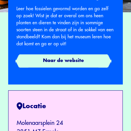
Leer hoe fossielen gevormd worden en ga zelf
op zoek! Wist je dat er overal om ons heen
planten en dieren te vinden zijn in sommige
soorten steen in de straat of in de sokkel van een
standbeeld? Kom dan bij het museum leren hoe
dat komt en ga er op uit!
Naar de website
Locatie
Molenaarsplein 24