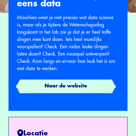
eens data
Misschien weet je niet precies wat data science
is, maar als je tijdens de Wetenschapsdag
langskomt in het lab zie je dat je er heel toffe
dingen mee kunt doen. Iets heel moeilijks
voorspellen? Check. Een radar leuke dingen
laten doen? Check. Een racespel ontwerpen?
Check. Kom langs en ervaar hoe leuk het is om
met data te werken.
Naar de website
Locatie