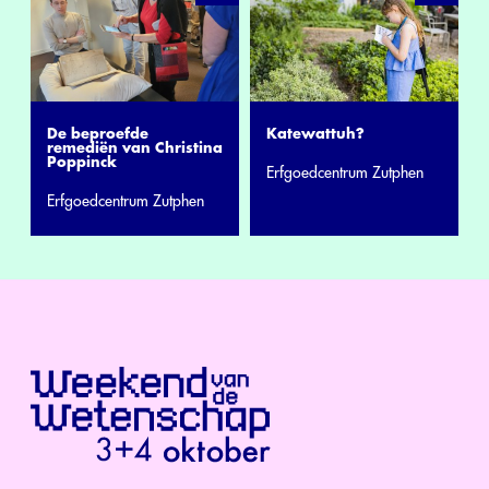
De beproefde
Katewattuh?
remediën van Christina
Poppinck
Erfgoedcentrum Zutphen
Erfgoedcentrum Zutphen