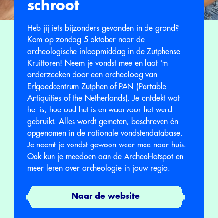
schroot
Heb jij iets bijzonders gevonden in de grond?
Kom op zondag 5 oktober naar de
archeologische inloopmiddag in de Zutphense
Kruittoren! Neem je vondst mee en laat ‘m
onderzoeken door een archeoloog van
Erfgoedcentrum Zutphen of PAN (Portable
Antiquities of the Netherlands). Je ontdekt wat
het is, hoe oud het is en waarvoor het werd
gebruikt. Alles wordt gemeten, beschreven én
opgenomen in de nationale vondstendatabase.
Je neemt je vondst gewoon weer mee naar huis.
Ook kun je meedoen aan de ArcheoHotspot en
meer leren over archeologie in jouw regio.
Naar de website