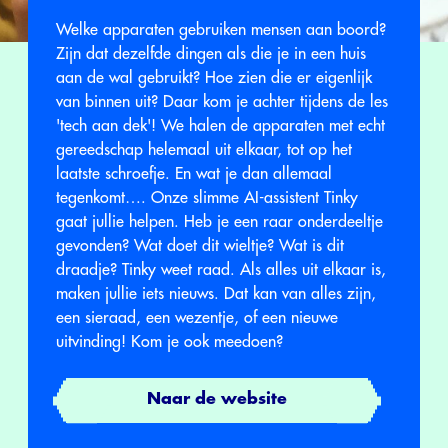
Welke apparaten gebruiken mensen aan boord?
Zijn dat dezelfde dingen als die je in een huis
aan de wal gebruikt? Hoe zien die er eigenlijk
van binnen uit? Daar kom je achter tijdens de les
'tech aan dek'! We halen de apparaten met echt
gereedschap helemaal uit elkaar, tot op het
laatste schroefje. En wat je dan allemaal
tegenkomt…. Onze slimme AI-assistent Tinky
gaat jullie helpen. Heb je een raar onderdeeltje
gevonden? Wat doet dit wieltje? Wat is dit
draadje? Tinky weet raad. Als alles uit elkaar is,
maken jullie iets nieuws. Dat kan van alles zijn,
een sieraad, een wezentje, of een nieuwe
uitvinding! Kom je ook meedoen?
Naar de website