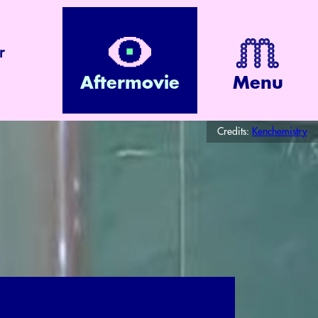
r
Aftermovie
Menu
Credits:
Kenchemistry