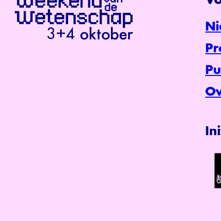
Vo
Ni
P
Pu
Ov
In