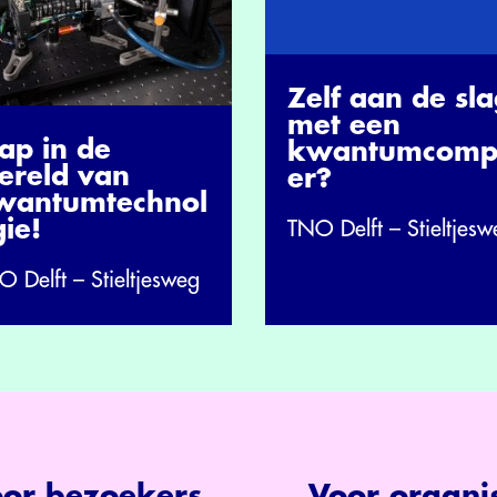
Zelf aan de sl
met een
ap in de
kwantumcomp
ereld van
er?
wantumtechnol
ie!
TNO Delft – Stieltjesw
 Delft – Stieltjesweg