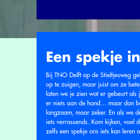
Een spekje i
Bij TNO Delft op de Stieltjesweg g
op te zuigen, maar juist om ze bet
laten we je zien wat er gebeurt als j
er niets aan de hand… maar dan beg
langzaam, maar zeker. En als we de
iets verrassends. Kom kijken, voel
zelfs een spekje ons iets kan leren