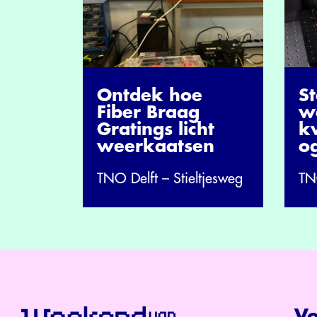
Ontdek hoe
St
Fiber Braag
w
Gratings licht
k
weerkaatsen
og
TNO Delft – Stieltjesweg
TNO