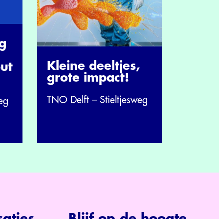
ag
Kleine deeltjes,
ut
grote impact!
TNO Delft – Stieltjesweg
eg