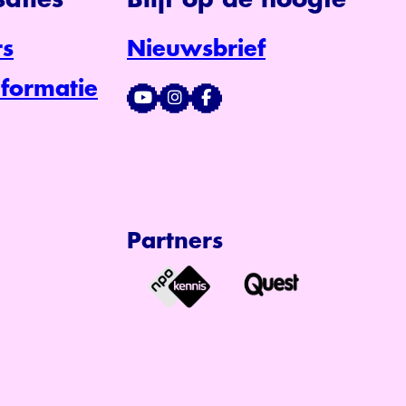
aties
Blijf op de hoogte
s
Nieuwsbrief
formatie
Partners