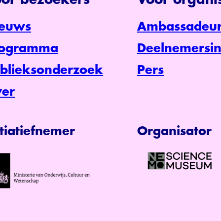
or bezoekers
Voor organis
euws
Ambassadeur
rogramma
Deelnemersin
blieksonderzoek
Pers
er
itiatiefnemer
Organisator