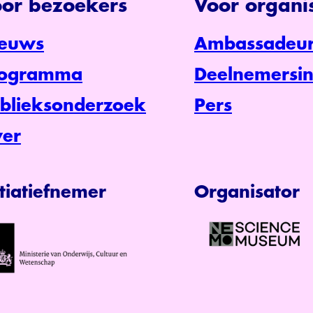
or bezoekers
Voor organis
euws
Ambassadeur
rogramma
Deelnemersin
blieksonderzoek
Pers
er
itiatiefnemer
Organisator