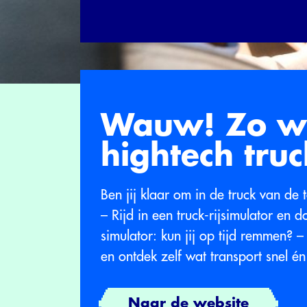
Wauw! Zo we
hightech tru
Ben jij klaar om in de truck van de 
– Rijd in een truck-rijsimulator en 
simulator: kun jij op tijd remmen? 
en ontdek zelf wat transport snel én
Naar de website