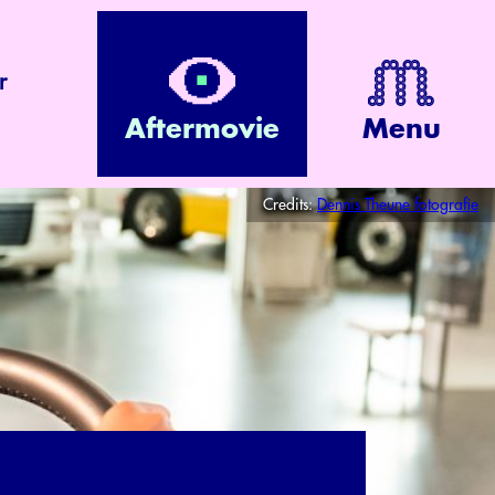
r
Aftermovie
Menu
Credits:
Dennis Theune fotografie