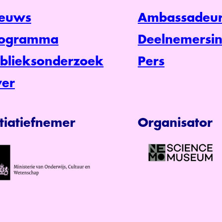
euws
Ambassadeur
rogramma
Deelnemersin
blieksonderzoek
Pers
er
itiatiefnemer
Organisator