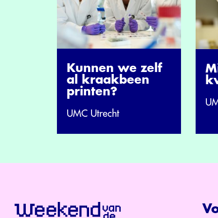
Kunnen we zelf
Mi
al kraakbeen
k
printen?
UM
UMC Utrecht
Vo