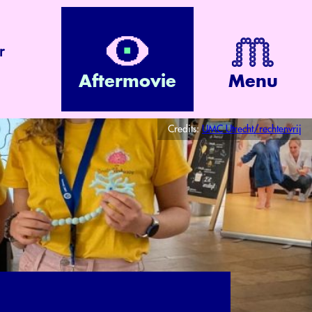
r
Aftermovie
Menu
Credits:
UMC Utrecht/rechtenvrij