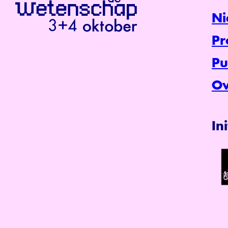
Ni
P
Pu
Ov
In