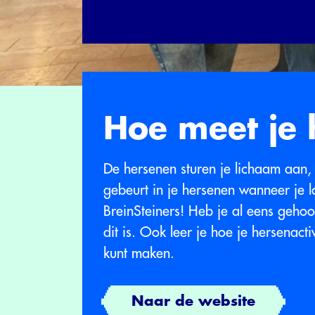
Hoe meet je h
De hersenen sturen je lichaam aan,
gebeurt in je hersenen wanneer je 
BreinSteiners! Heb je al eens gehoor
dit is. Ook leer je hoe je hersenacti
kunt maken.
Naar de website