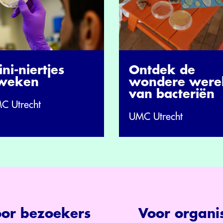
ni-niertjes
Ontdek de
weken
wondere were
van bacteriën
C Utrecht
UMC Utrecht
or bezoekers
Voor organis