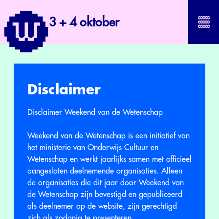
3 + 4 oktober
Disclaimer
Disclaimer Weekend van de Wetenschap
Weekend van de Wetenschap is een initiatief van
het ministerie van Onderwijs Cultuur en
Wetenschap en werkt jaarlijks samen met officieel
aangesloten deelnemende organisaties. Alleen
de organisaties die dit jaar door Weekend van
de Wetenschap zijn bevestigd en gepubliceerd
als deelnemer op de website, zijn gerechtigd
zich als zodanig te presenteren.