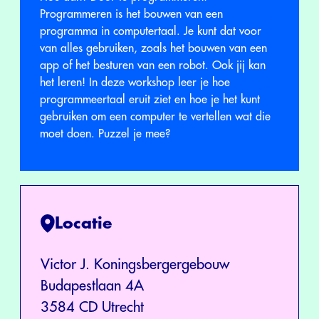
Programmeren is het bouwen van een
programma in computertaal. Je kunt dat voor
van alles gebruiken, zoals het bouwen van een
app of het besturen van een robot. Ook jij kan
het leren! In deze workshop leer je hoe
programmeertaal eruit ziet en hoe je het kunt
gebruiken om een computer te vertellen wat die
moet doen. Puzzel je mee?
Locatie
Victor J. Koningsbergergebouw
Budapestlaan 4A
3584 CD Utrecht