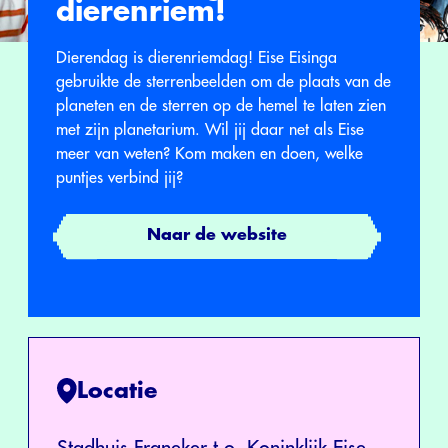
dierenriem!
Dierendag is dierenriemdag! Eise Eisinga
gebruikte de sterrenbeelden om de plaats van de
planeten en de sterren op de hemel te laten zien
met zijn planetarium. Wil jij daar net als Eise
meer van weten? Kom maken en doen, welke
puntjes verbind jij?
Naar de website
Locatie