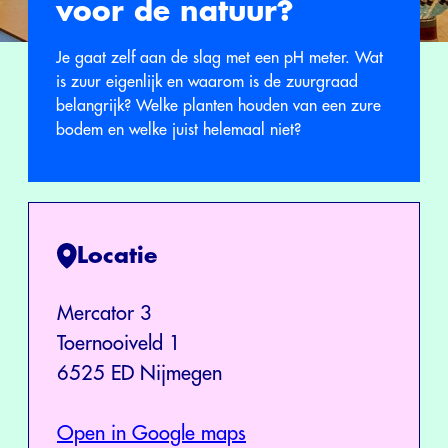
voor de natuur?
Je gaat zelf aan de slag met een pH meter. Wat
is zuur eigenlijk en waarom is de zuurgraad
belangrijk? Welke planten houden van een zure
bodem en welke juist helemaal niet?
Locatie
Mercator 3
Toernooiveld 1
6525 ED Nijmegen
Open in Google maps