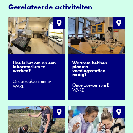
Gerelateerde activiteiten
Hoe is het om op een
Waarom hebben
laboratorium te
planten
werken?
voedingsstoffen
nodig?
Onderzoekcentrum B-
Onderzoekcentrum B-
WARE
WARE