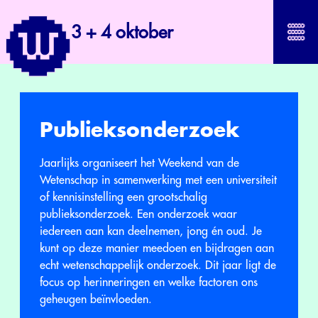
3 + 4 oktober
Publieksonderzoek
Jaarlijks organiseert het Weekend van de
Wetenschap in samenwerking met een universiteit
of kennisinstelling een grootschalig
publieksonderzoek. Een onderzoek waar
iedereen aan kan deelnemen, jong én oud. Je
kunt op deze manier meedoen en bijdragen aan
echt wetenschappelijk onderzoek. Dit jaar ligt de
focus op herinneringen en welke factoren ons
geheugen beïnvloeden.