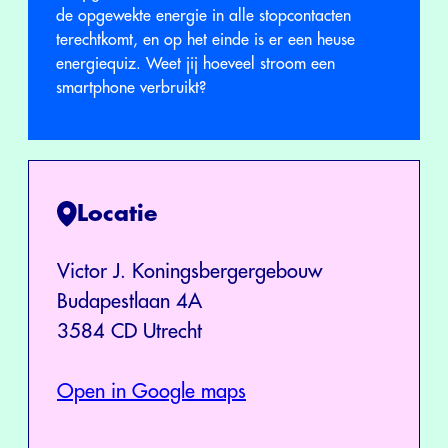
de opgewekte energie in alle stopcontacten
terechtkomt, en op het einde is er een heuse
energiequiz. Weet jij hoeveel stroom een
smartphone verbruikt?
Locatie
Victor J. Koningsbergergebouw
Budapestlaan 4A
3584 CD Utrecht
Open in Google maps