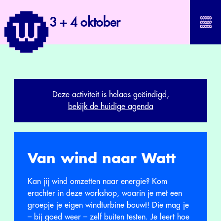
3 + 4 oktober
Deze activiteit is helaas geëindigd,
bekijk de huidige agenda
Van wind naar Watt
Kan jij wind omzetten naar energie? Kom
erachter in deze workshop, waarin je met een
groepje je eigen windturbine bouwt! Die mag je
– bij goed weer – zelf buiten testen. Je leert hoe