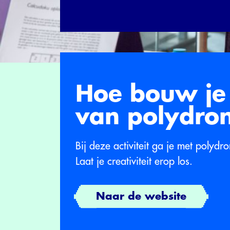
Hoe bouw je
van polydro
Bij deze activiteit ga je met poly
Laat je creativiteit erop los.
Naar de website