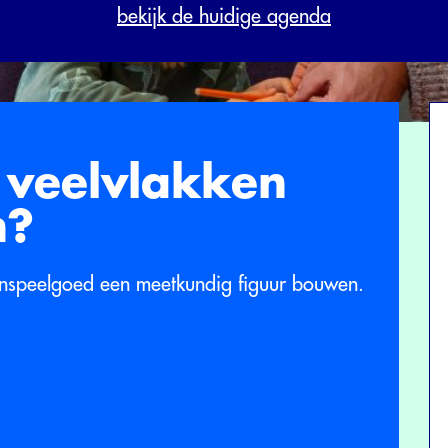
bekijk de huidige agenda
 veelvlakken
n?
dronspeelgoed een meetkundig figuur bouwen.