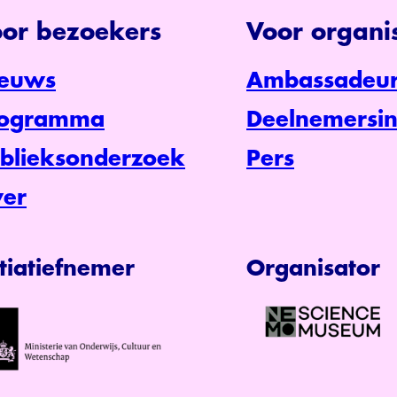
or bezoekers
Voor organis
euws
Ambassadeur
rogramma
Deelnemersin
blieksonderzoek
Pers
er
itiatiefnemer
Organisator