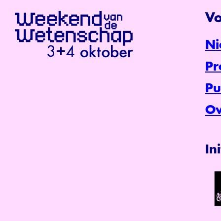
Vo
Ni
P
Pu
Ov
In