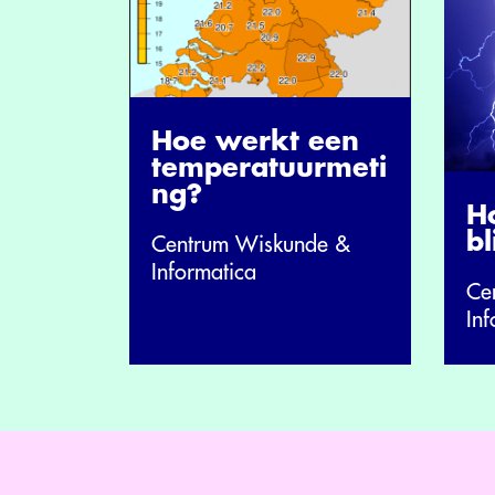
Hoe werkt een
temperatuurmeti
ng?
H
b
Centrum Wiskunde &
Informatica
Ce
Inf