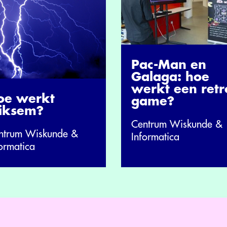
Pac-Man en
Galaga: hoe
werkt een retr
oe werkt
game?
liksem?
Centrum Wiskunde &
ntrum Wiskunde &
Informatica
ormatica