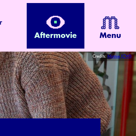
r
Aftermovie
Menu
Credits:
Minnie (CWI)