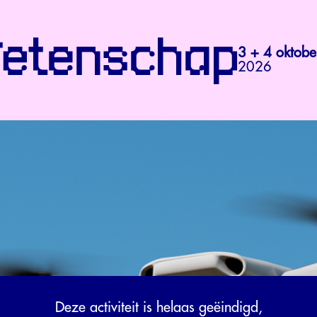
3 + 4 oktobe
2026
Deze activiteit is helaas geëindigd,