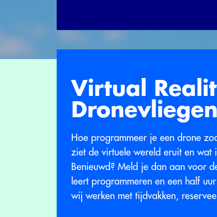
Virtual Reali
Dronevliege
Hoe programmeer je een drone zoda
ziet de virtuele wereld eruit en wat 
Benieuwd? Meld je dan aan voor de
leert programmeren en een half uur 
wij werken met tijdvakken, reserveer