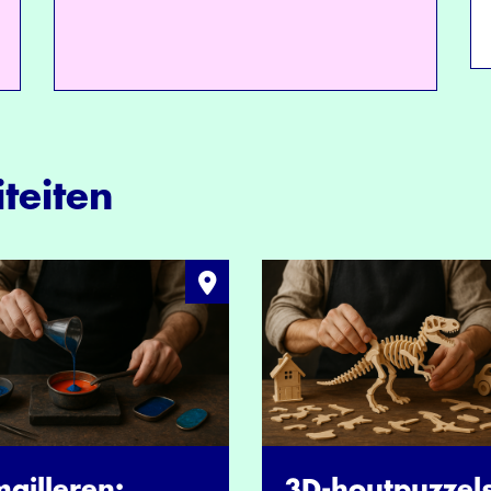
teiten
ailleren:
3D-houtpuzzel