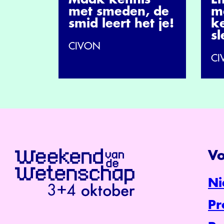
met smeden, de
m
smid leert het je!
ke
s
CIVON
CI
Vo
Ni
P