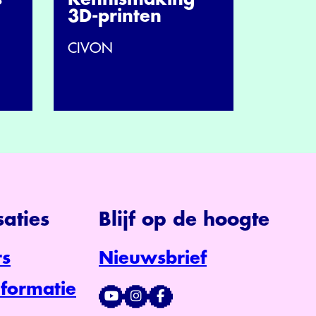
3D-printen
CIVON
aties
Blijf op de hoogte
s
Nieuwsbrief
formatie