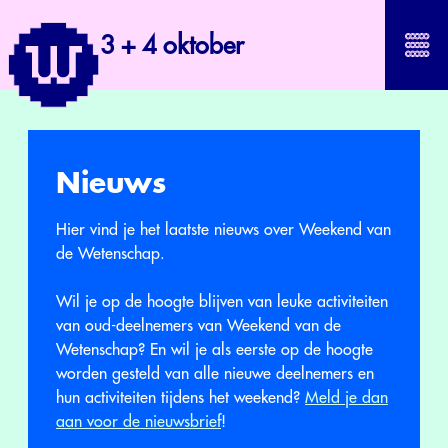
3 + 4 oktober
Nieuws
Hier vind je het laatste nieuws over Weekend van
de Wetenschap.
Wil je op de hoogte blijven van leuke activiteiten
van oud-deelnemers van Weekend van de
Wetenschap? En wil je als eerste op de hoogte
worden gesteld van alle nieuwe deelnemers en
hun activiteiten tijdens het weekend?
Meld je dan
aan voor de nieuwsbrief
!