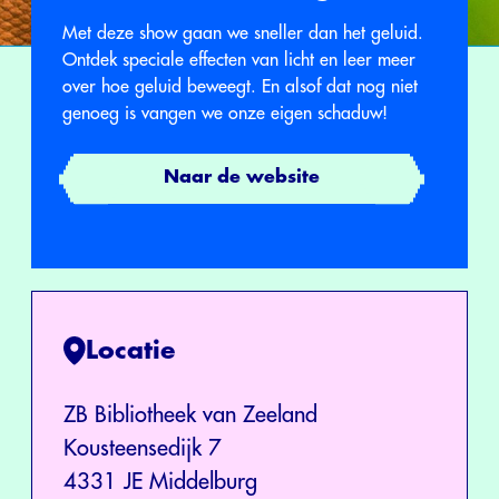
Met deze show gaan we sneller dan het geluid.
Ontdek speciale effecten van licht en leer meer
over hoe geluid beweegt. En alsof dat nog niet
genoeg is vangen we onze eigen schaduw!
Naar de website
Locatie
ZB Bibliotheek van Zeeland
Kousteensedijk 7
4331 JE Middelburg