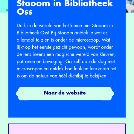
Stooom in Bibliotheek
Oss
Duik in de wereld van het kleine met Stooom in
Bibliotheek Oss! Bij Stooom ontdek je wat er
allemaal te zien is onder de microscoop. Wat
lijkt op het eerste gezicht gewoon, wordt onder
de lens ineens een magische wereld van kleuren,
patronen en beweging. Ga zelf aan de slag met
microscopen en ontdek hoe leuk en leerzaam het
is om de natuur van héél dichtbij te bekijken.
Naar de website