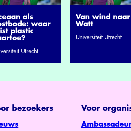
ceaan als
Van wind naar
ostbode: waar
Watt
ist plastic
Universiteit Utrecht
aartoe?
versiteit Utrecht
or bezoekers
Voor organis
euws
Ambassadeur