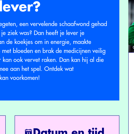
 lever?
 gegeten, een vervelende schaafwond gehad
e ziek was? Dan heeft je lever je
van de koekjes om in energie, maakte
te met bloeden en brak de medicijnen veilig
r kan ook vervet raken. Dan kan hij al die
ee aan het spel. Ontdek wat
f kan voorkomen!
Datum en tijd