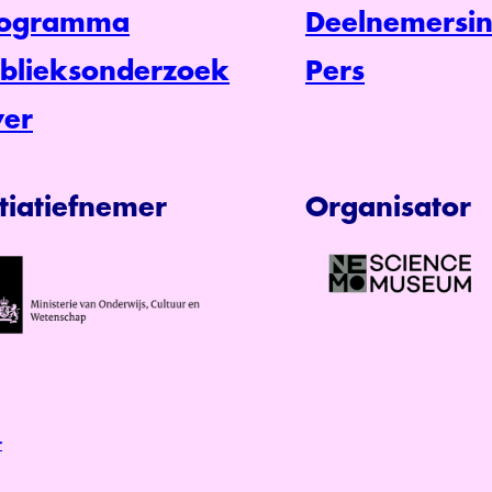
rogramma
Deelnemersin
blieksonderzoek
Pers
er
itiatiefnemer
Organisator
r