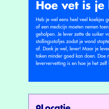
Hoe vet is je
Heb je wel eens heel veel koekjes
of een medicijn moeten nemen toen j
geholpen. Je lever zette de suiker 
stollingsstofjes zodat je wond stop
af. Dank je wel, lever! Maar je leve
taken minder goed kan doen. Doe m
leververvetting is en hoe je het zel
Locatie