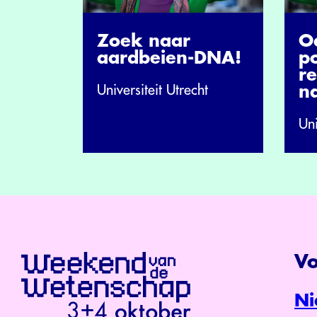
Zoek naar
O
aardbeien-DNA!
p
re
Universiteit Utrecht
n
Uni
Vo
Ni