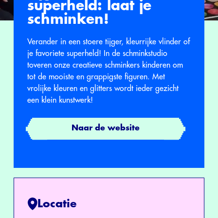
superheld: laat je
schminken!
Verander in een stoere tijger, kleurrijke vlinder of
je favoriete superheld! In de schminkstudio
toveren onze creatieve schminkers kinderen om
tot de mooiste en grappigste figuren. Met
vrolijke kleuren en glitters wordt ieder gezicht
een klein kunstwerk!
Naar de website
Locatie