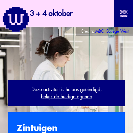
3 + 4 oktober
Credits:
MBO College West
Deze activiteit is helaas geëindigd,
bekijk de huidige agenda
Zintuigen