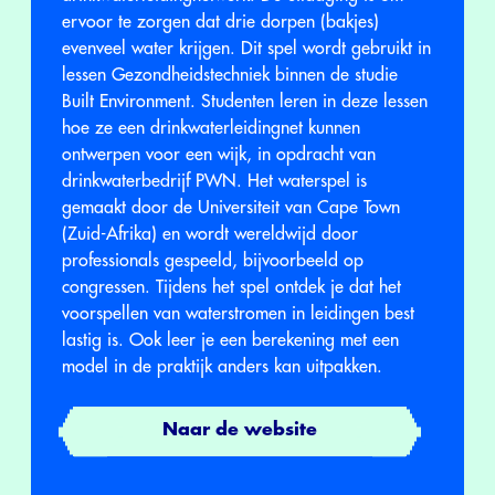
ervoor te zorgen dat drie dorpen (bakjes)
evenveel water krijgen. Dit spel wordt gebruikt in
lessen Gezondheidstechniek binnen de studie
Built Environment. Studenten leren in deze lessen
hoe ze een drinkwaterleidingnet kunnen
ontwerpen voor een wijk, in opdracht van
drinkwaterbedrijf PWN. Het waterspel is
gemaakt door de Universiteit van Cape Town
(Zuid-Afrika) en wordt wereldwijd door
professionals gespeeld, bijvoorbeeld op
congressen. Tijdens het spel ontdek je dat het
voorspellen van waterstromen in leidingen best
lastig is. Ook leer je een berekening met een
model in de praktijk anders kan uitpakken.
Naar de website