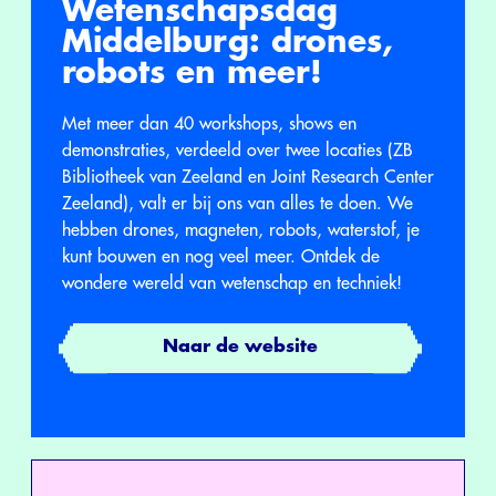
Wetenschapsdag
Middelburg: drones,
robots en meer!
Met meer dan 40 workshops, shows en
demonstraties, verdeeld over twee locaties (ZB
Bibliotheek van Zeeland en Joint Research Center
Zeeland), valt er bij ons van alles te doen. We
hebben drones, magneten, robots, waterstof, je
kunt bouwen en nog veel meer. Ontdek de
wondere wereld van wetenschap en techniek!
Naar de website