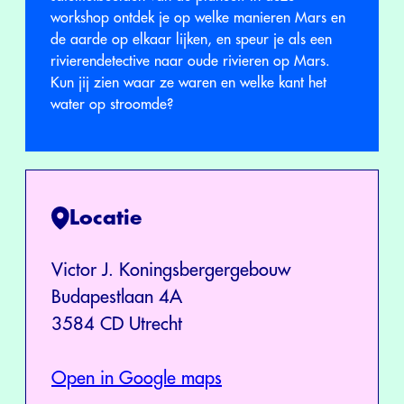
workshop ontdek je op welke manieren Mars en
de aarde op elkaar lijken, en speur je als een
rivierendetective naar oude rivieren op Mars.
Kun jij zien waar ze waren en welke kant het
water op stroomde?
Locatie
Victor J. Koningsbergergebouw
Budapestlaan 4A
3584 CD Utrecht
Open in Google maps