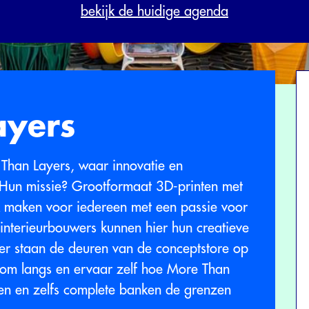
bekijk de huidige agenda
ayers
Than Layers, waar innovatie en
Hun missie? Grootformaat 3D-printen met
k maken voor iedereen met een passie voor
interieurbouwers kunnen hier hun creatieve
ber staan de deuren van de conceptstore op
m langs en ervaar zelf hoe More Than
len en zelfs complete banken de grenzen