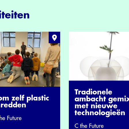
teiten
Tradionele
m zelf plastic
ambacht gemi
hredden
met nieuwe
technologieën
he Future
C the Future