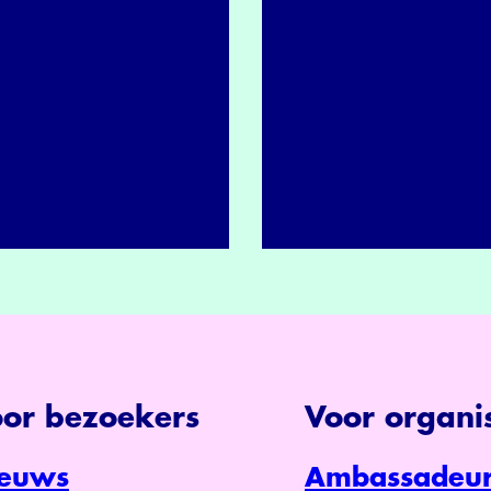
or bezoekers
Voor organis
euws
Ambassadeur