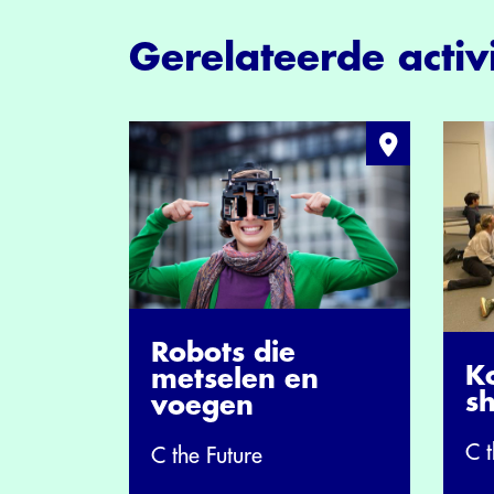
Gerelateerde activi
Robots die
Ko
metselen en
s
voegen
C t
C the Future