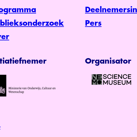
rogramma
Deelnemersin
blieksonderzoek
Pers
er
itiatiefnemer
Organisator
r