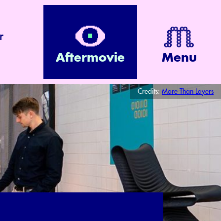
r
Aftermovie
Menu
Credits:
More Than Layers