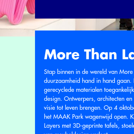
More Than L
Stap binnen in de wereld van More 
duurzaamheid hand in hand gaan. 
gerecyclede materialen toegankelij
design. Ontwerpers, architecten en 
visie tot leven brengen. Op 4 okto
het MAAK Park wagenwijd open. Ko
Layers met 3D-geprinte tafels, stoe