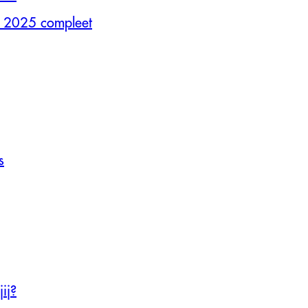
 2025 compleet
s
ij?