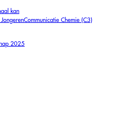
maal kan
um JongerenCommunicatie Chemie (C3)
chap 2025