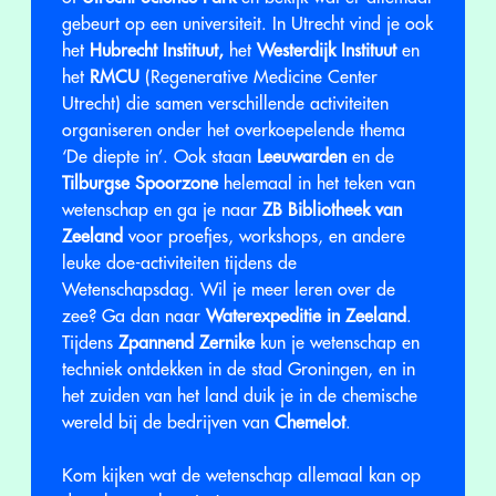
gebeurt op een universiteit. In Utrecht vind je ook
het
Hubrecht Instituut,
het
Westerdijk Instituut
en
het
RMCU
(Regenerative Medicine Center
Utrecht) die samen verschillende activiteiten
organiseren onder het overkoepelende thema
‘De diepte in’. Ook staan
Leeuwarden
en de
Tilburgse Spoorzone
helemaal in het teken van
wetenschap en ga je naar
ZB Bibliotheek van
Zeeland
voor proefjes, workshops, en andere
leuke doe-activiteiten tijdens de
Wetenschapsdag. Wil je meer leren over de
zee? Ga dan naar
Waterexpeditie in Zeeland
.
Tijdens
Zpannend Zernike
kun je wetenschap en
techniek ontdekken in de stad Groningen, en in
het zuiden van het land duik je in de chemische
wereld bij de bedrijven van
Chemelot
.
Kom kijken wat de wetenschap allemaal kan op