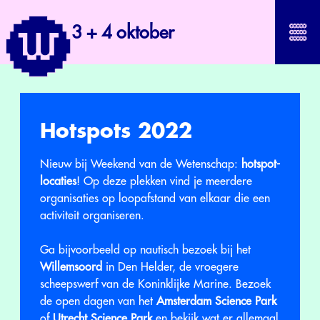
3 + 4 oktober
Hotspots 2022
Nieuw bij Weekend van de Wetenschap:
hotspot-
locaties
! Op deze plekken vind je meerdere
organisaties op loopafstand van elkaar die een
activiteit organiseren.
Ga bijvoorbeeld op nautisch bezoek bij het
Willemsoord
in Den Helder, de vroegere
scheepswerf van de Koninklijke Marine. Bezoek
de open dagen van het
Amsterdam Science Park
of
Utrecht Science Park
en bekijk wat er allemaal