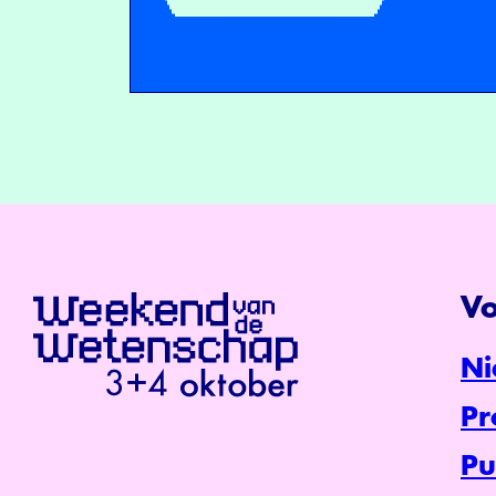
Vo
Ni
P
Pu