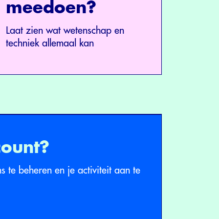
meedoen?
Laat zien wat wetenschap en
techniek allemaal kan
count?
 te beheren en je activiteit aan te