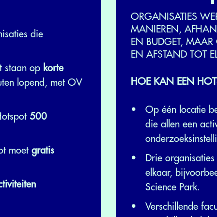
ORGANISATIES WE
MANIEREN, AFHANK
isaties die
EN BUDGET, MAAR 
EN AFSTAND TOT E
t staan op
korte
HOE KAN EEN HOTS
uten lopend, met OV
Op één locatie b
Hotspot
500
die allen een acti
onderzoeksinstell
ot moet
gratis
Drie organisaties
elkaar, bijvoorbe
tiviteiten
Science Park.
Verschillende facu