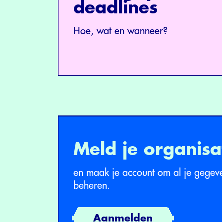
deadlines
Hoe, wat en wanneer?
Meld je organisa
en maak je account om al je gegeve
beheren.
Aanmelden