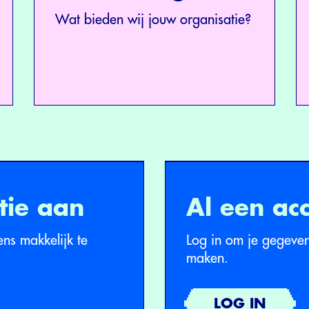
Wat bieden wij jouw organisatie?
tie aan
Al een ac
ns makkelijk te
Log in om je gegevens
maken.
LOG IN