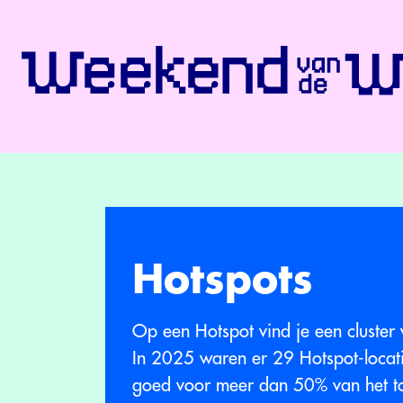
Hotspots
Op een Hotspot vind je een cluster 
In 2025 waren er 29 Hotspot-locati
goed voor meer dan 50% van het to