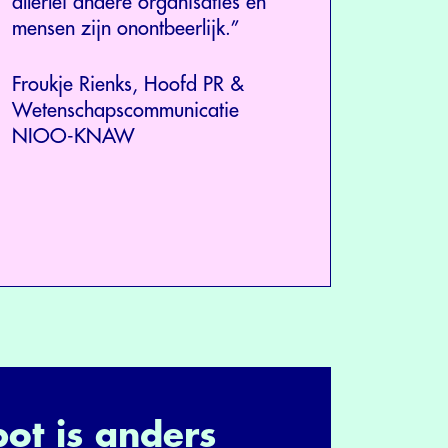
allerlei andere organisaties en
mensen zijn onontbeerlijk.”
Froukje Rienks, Hoofd PR &
Wetenschapscommunicatie
NIOO-KNAW
pot is anders