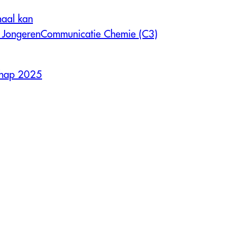
maal kan
um JongerenCommunicatie Chemie (C3)
chap 2025