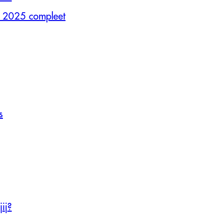
 2025 compleet
s
ij?