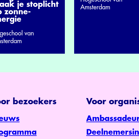
ak je stoplicht
Amsterdam
p zonne-
nergie
geschool van
sterdam
or bezoekers
Voor organis
euws
Ambassadeur
rogramma
Deelnemersin