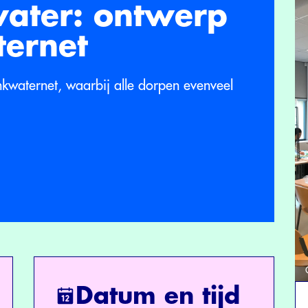
water: ontwerp
ternet
kwaternet, waarbij alle dorpen evenveel
Datum en tijd