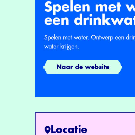
Spelen met 
een drinkwa
Spelen met water. Ontwerp een drin
water krijgen.
Naar de website
Locatie