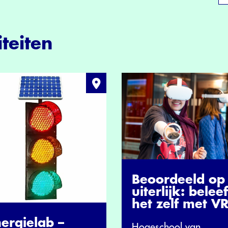
teiten
Beoordeeld op 
uiterlijk: beleef
het zelf met V
ergielab –
Hogeschool van