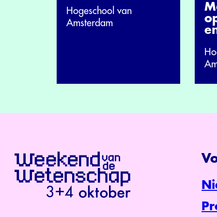
Ma
Hogeschool van
o
Amsterdam
e
Ho
Am
Vo
Ni
P