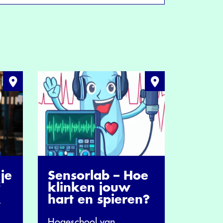
Sensorlab – Hoe
je
klinken jouw
hart en spieren?
R
Hogeschool van