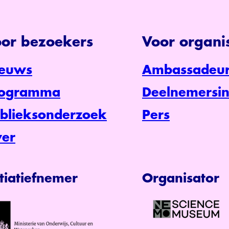
or bezoekers
Voor organis
euws
Ambassadeur
rogramma
Deelnemersin
blieksonderzoek
Pers
er
itiatiefnemer
Organisator