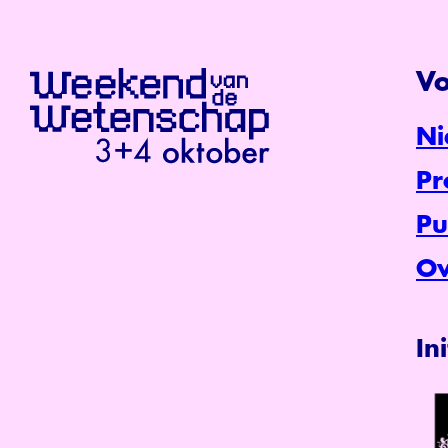
Vo
Ni
P
Pu
Ov
In