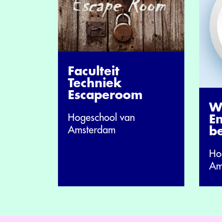
Faculteit
Techniek
Escaperoom
W
Hogeschool van
E
Amsterdam
b
Ho
Am