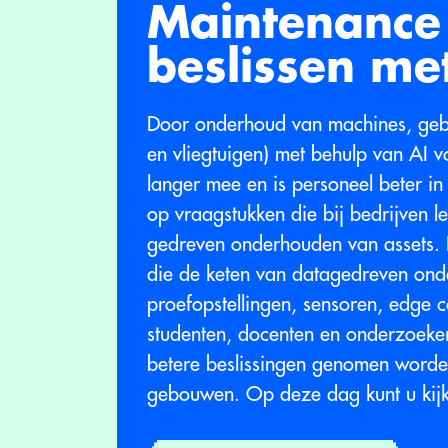
Maintenance
beslissen me
Door onderhoud van machines, gebouw
en vliegtuigen) met behulp van AI 
langer mee en is personeel beter in
op vraagstukken die bij bedrijven l
gedreven onderhouden van assets. I
die de keten van datagedreven ond
proefopstellingen, sensoren, edge 
studenten, docenten en onderzoeker
betere beslissingen genomen worde
gebouwen. Op deze dag kunt u kijke