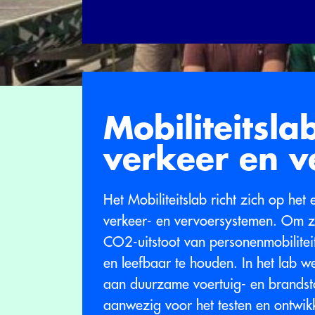
Mobiliteitsl
verkeer en v
Het Mobiliteitslab richt zich op het e
verkeer- en vervoersystemen. Om z
CO2-uitstoot van personenmobilite
en leefbaar te houden. In het lab 
aan duurzame voertuig- en brandstof
aanwezig voor het testen en ontwik