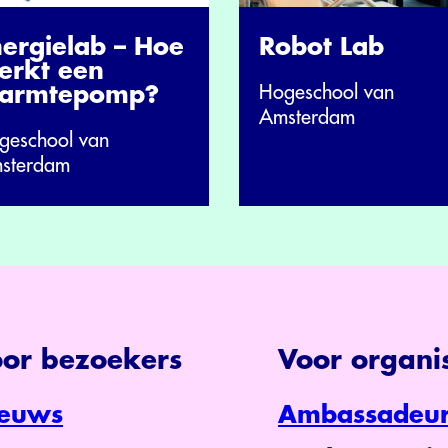
nergielab – Hoe
Robot Lab
erkt een
Hogeschool van
armtepomp?
Amsterdam
geschool van
sterdam
or bezoekers
Voor organis
euws
Ambassadeur