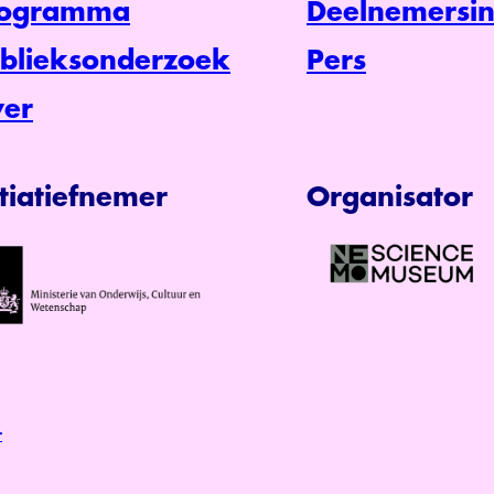
rogramma
Deelnemersin
blieksonderzoek
Pers
er
itiatiefnemer
Organisator
r