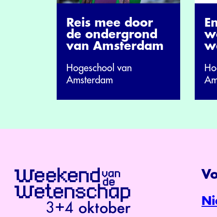
Reis mee door
E
de ondergrond
w
van Amsterdam
w
Hogeschool van
Ho
Amsterdam
Am
Vo
Ni