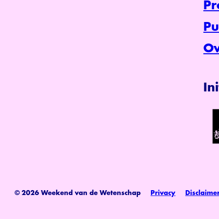
P
Pu
Ov
In
© 2026 Weekend van de Wetenschap
Privacy
Disclaime