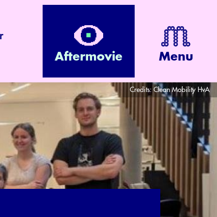
r
Aftermovie
Menu
Credits:
Clean Mobility HvA