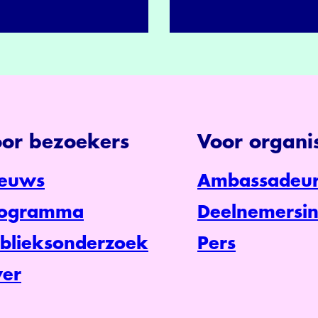
or bezoekers
Voor organis
euws
Ambassadeur
rogramma
Deelnemersin
blieksonderzoek
Pers
er