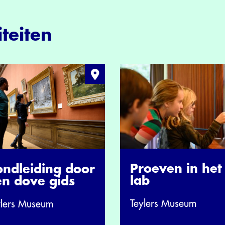
teiten
Proeven in het
ondleiding door
lab
en dove gids
Teylers Museum
ylers Museum