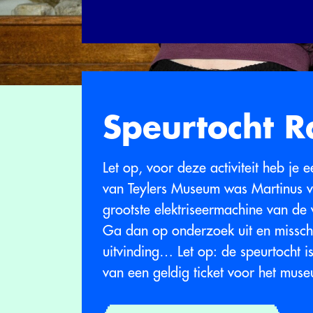
Speurtocht Ra
Let op, voor deze activiteit heb je 
van Teylers Museum was Martinus 
grootste elektriseermachine van de w
Ga dan op onderzoek uit en misschi
uitvinding… Let op: de speurtocht is
van een geldig ticket voor het mus