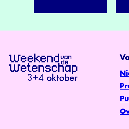
Vo
Ni
P
Pu
Ov