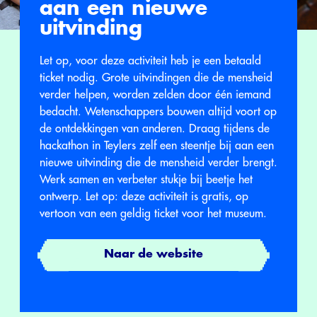
aan een nieuwe
uitvinding
Let op, voor deze activiteit heb je een betaald
ticket nodig. Grote uitvindingen die de mensheid
verder helpen, worden zelden door één iemand
bedacht. Wetenschappers bouwen altijd voort op
de ontdekkingen van anderen. Draag tijdens de
hackathon in Teylers zelf een steentje bij aan een
nieuwe uitvinding die de mensheid verder brengt.
Werk samen en verbeter stukje bij beetje het
ontwerp. Let op: deze activiteit is gratis, op
vertoon van een geldig ticket voor het museum.
Naar de website