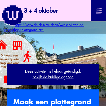
3 + 4 oktober
Credits:
https://www.dbieb.nl/te-doen/weekend-van-de-
wetenschap/plattegrond.html
Deze activiteit is helaas geëindigd,
bekijk de huidige agenda
Maak een plattegrond