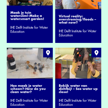
Maak je tuin
waterslim!-Make a
Virtual reality:
watersmart garden!
overstroming/floods –
what now?
IHE Delft Institute for Water
IHE Delft Institute for Water
Education
Education
Hoe maak je water
Bekijk water van
schoon?-How do you
dichtbij! – See water up
clean water?
close!
IHE Delft Institute for Water
IHE Delft Institute for Water
Education
Education