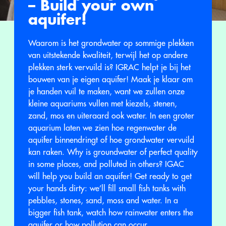
– Build your own
aquifer!
Waarom is het grondwater op sommige plekken
van uitstekende kwaliteit, terwijl het op andere
plekken sterk vervuild is? IGRAC helpt je bij het
bouwen van je eigen aquifer! Maak je klaar om
je handen vuil te maken, want we zullen onze
kleine aquariums vullen met kiezels, stenen,
zand, mos en uiteraard ook water. In een groter
aquarium laten we zien hoe regenwater de
aquifer binnendringt of hoe grondwater vervuild
kan raken. Why is groundwater of perfect quality
in some places, and polluted in others? IGAC
will help you build an aquifer! Get ready to get
your hands dirty: we’ll fill small fish tanks with
pebbles, stones, sand, moss and water. In a
bigger fish tank, watch how rainwater enters the
aquifer or how pollution can occur.