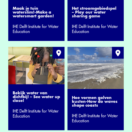
Maak je tuin
Het stroomgebiedspel
waterslim!-Make a
– Play our water
watersmart garden!
sharing game
IHE Delft Institute for Water
IHE Delft Institute for Water
Education
Education
Bekijk water van
dichtbij! – See water up
Hoe vormen golven
close!
kusten-How do waves
shape coasts
IHE Delft Institute for Water
IHE Delft Institute for Water
Education
Education