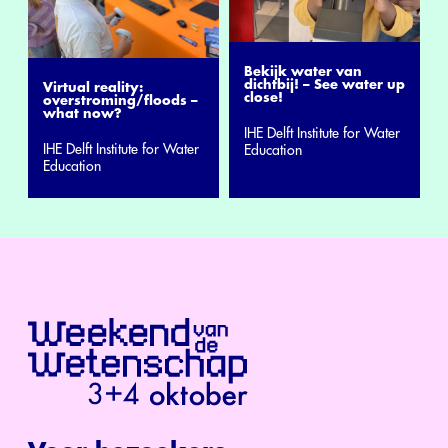
Bekijk water van
dichtbij! – See water up
Virtual reality:
close!
overstroming/floods –
what now?
IHE Delft Institute for Water
IHE Delft Institute for Water
Education
Education