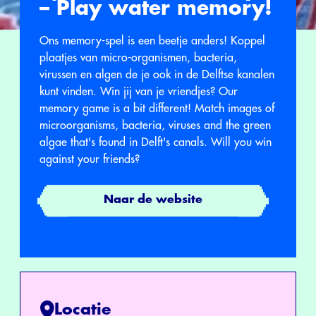
– Play water memory!
Ons memory-spel is een beetje anders! Koppel
plaatjes van micro-organismen, bacteria,
virussen en algen de je ook in de Delftse kanalen
kunt vinden. Win jij van je vriendjes? Our
memory game is a bit different! Match images of
microorganisms, bacteria, viruses and the green
algae that's found in Delft's canals. Will you win
against your friends?
Naar de website
Locatie