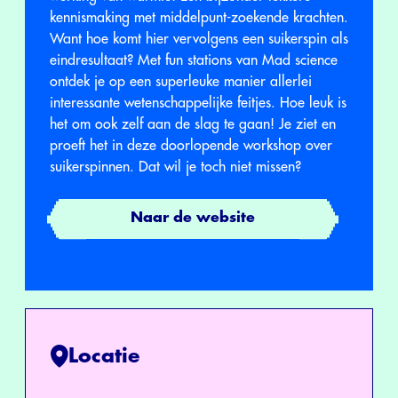
kennismaking met middelpunt-zoekende krachten.
Want hoe komt hier vervolgens een suikerspin als
eindresultaat? Met fun stations van Mad science
ontdek je op een superleuke manier allerlei
interessante wetenschappelijke feitjes. Hoe leuk is
het om ook zelf aan de slag te gaan! Je ziet en
proeft het in deze doorlopende workshop over
suikerspinnen. Dat wil je toch niet missen?
Naar de website
Locatie