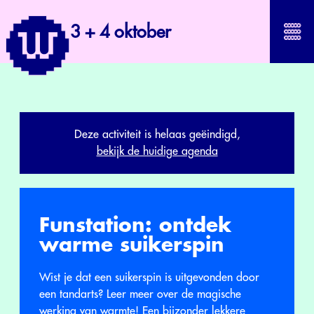
3 + 4 oktober
Deze activiteit is helaas geëindigd,
bekijk de huidige agenda
Funstation: ontdek
warme suikerspin
Wist je dat een suikerspin is uitgevonden door
een tandarts? Leer meer over de magische
werking van warmte! Een bijzonder lekkere