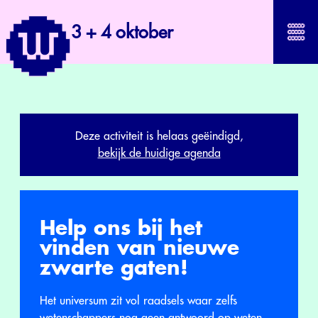
3 + 4 oktober
Deze activiteit is helaas geëindigd,
bekijk de huidige agenda
Help ons bij het
vinden van nieuwe
zwarte gaten!
Het universum zit vol raadsels waar zelfs