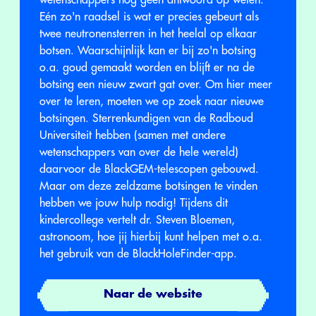
wetenschappers nog geen antwoord op weten.
Eén zo'n raadsel is wat er precies gebeurt als
twee neutronensterren in het heelal op elkaar
botsen. Waarschijnlijk kan er bij zo'n botsing
o.a. goud gemaakt worden en blijft er na de
botsing een nieuw zwart gat over. Om hier meer
over te leren, moeten we op zoek naar nieuwe
botsingen. Sterrenkundigen van de Radboud
Universiteit hebben (samen met andere
wetenschappers van over de hele wereld)
daarvoor de BlackGEM-telescopen gebouwd.
Maar om deze zeldzame botsingen te vinden
hebben we jouw hulp nodig! Tijdens dit
kindercollege vertelt dr. Steven Bloemen,
astronoom, hoe jij hierbij kunt helpen met o.a.
het gebruik van de BlackHoleFinder-app.
Naar de website