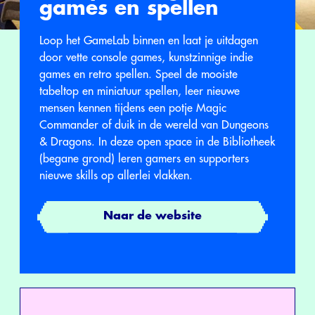
games en spellen
Loop het GameLab binnen en laat je uitdagen
door vette console games, kunstzinnige indie
games en retro spellen. Speel de mooiste
tabeltop en miniatuur spellen, leer nieuwe
mensen kennen tijdens een potje Magic
Commander of duik in de wereld van Dungeons
& Dragons. In deze open space in de Bibliotheek
(begane grond) leren gamers en supporters
nieuwe skills op allerlei vlakken.
Naar de website