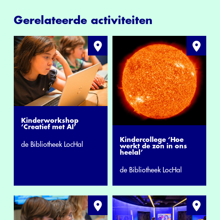
Gerelateerde activiteiten
Kinderworkshop
‘Creatief met AI’
Kindercollege ‘Hoe
de Bibliotheek LocHal
werkt de zon in ons
heelal’
de Bibliotheek LocHal