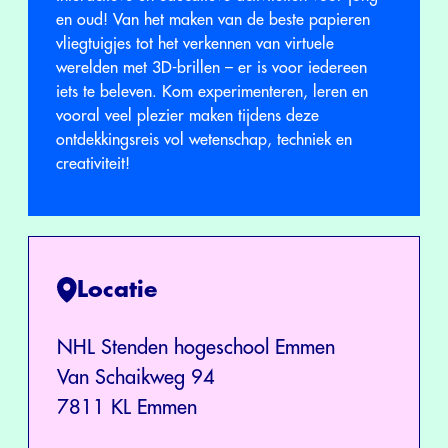
en oud! Van het maken van de beste papieren
vliegtuigjes tot het verkennen van virtuele
werelden met 3D-brillen – er is voor iedereen
iets te beleven. Kom experimenteren, leren en
vooral veel plezier maken tijdens deze
ontdekkingsreis vol wetenschap, techniek en
creativiteit!
Locatie
NHL Stenden hogeschool Emmen
Van Schaikweg 94
7811 KL Emmen