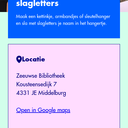
slagletters
Maak een kettinkje, armbandjes of sleutelhanger
en sla met slagletters je naam in het hangertje.
Locatie
Zeeuwse Bibliotheek
Kousteensedijk 7
4331 JE Middelburg
Open in Google maps